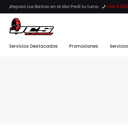
¡Repará tus llantas en el día! Pedí tu turno
+54 11 22
Servicios Destacados
Promociones
Servicio