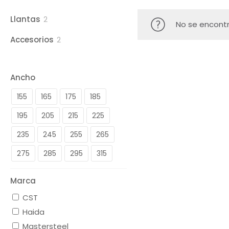
2
Llantas
2
No se encontr
productos
2
Accesorios
2
productos
Ancho
155
165
175
185
195
205
215
225
235
245
255
265
275
285
295
315
Marca
CST
Haida
Mastersteel