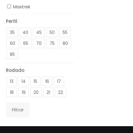
Maxtrek
Perfil
35
40
45
50
55
60
65
70
75
80
85
Rodado
13
14
15
16
17
18
19
20
21
22
Filtrar